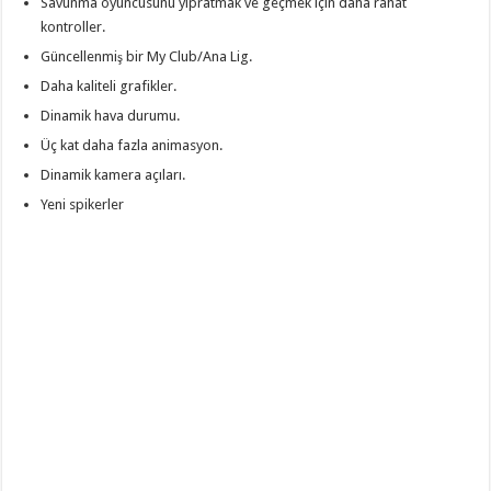
Savunma oyuncusunu yıpratmak ve geçmek için daha rahat
kontroller.
Güncellenmiş bir My Club/Ana Lig.
Daha kaliteli grafikler.
Dinamik hava durumu.
Üç kat daha fazla animasyon.
Dinamik kamera açıları.
Yeni spikerler