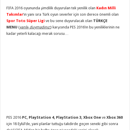
FIFA 2016 oyununda şimdilik duyurulan tek yenilik olan
Kadın Milli
Takımlar
‘ın yanı sıra Türk oyun severler için son derece önemli olan
Spor Toto Süper Ligi
ve bu sene duyurulacak olan
TÜRKÇE
MENU
(
yanlış duymadınız:
) karşısında PES 2016’ın bu yeniliklerinin ne
kadar yeterli kalacağı merak sorusu…
PES 2016
PC, PlayStation 4, PlayStation 3, Xbox One
ve
Xbox 360
için 18 Eylül’de, yani planlar tuttuğu takdirde geçen seneki gibi sonra