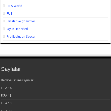
FIFA World
FUT
Hatalar ve Çözümler
Oyun Haberleri
Pro Evolution Soccer
Sayfalar
Bedava Online Oyunlar
FIFA 14
FIFA 18
FIFA 19
FIFA 20