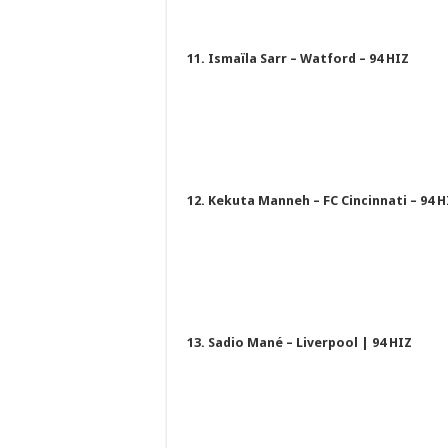
11. Ismaïla Sarr – Watford – 94 HIZ
12. Kekuta Manneh – FC Cincinnati – 94 H
13. Sadio Mané – Liverpool | 94 HIZ