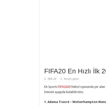
FIFA20 En Hızlı İlk 
FIFA 20
Yorum yazın
EA Sports
FIFA2020
futbol oyununda yer alan f
listesini aşağıda bulabilirsiniz.
1. Adama Traoré – Wolverhampton Wande