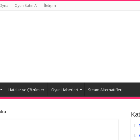
 Oyna
Oyun Satın Al
İletişim
Hatalar ve Çözümler
Oyun Haberleri
Steam Alternatifleri
olcu
Kat