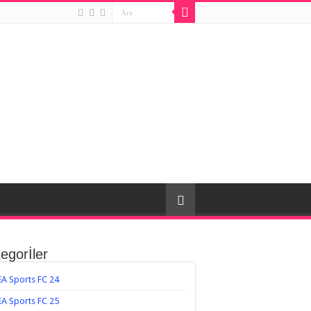
egorİler
EA Sports FC 24
EA Sports FC 25