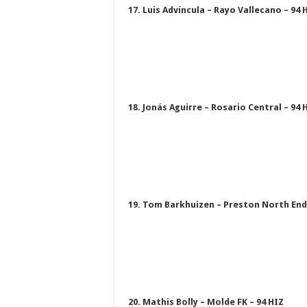
17. Luis Advíncula – Rayo Vallecano – 94 
18. Jonás Aguirre – Rosario Central – 94 
19. Tom Barkhuizen – Preston North End 
20. Mathis Bolly – Molde FK – 94 HIZ