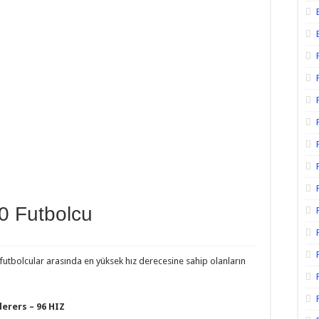
20 Futbolcu
utbolcular arasında en yüksek hız derecesine sahip olanların
rers – 96 HIZ