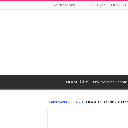
FIFA 2023 Oyna
FIFA 2022 Oyna
FIFA 2021
FIFA SERİSİ
Pro Evolution Soccer
Ana Sayfa
»
FIFA 20
»
FIFA20 En Hızlı İlk 20 Futb