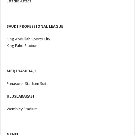
Estadio Azteca
SAUDI PROFESSIONAL LEAGUE
King Abdullah Sports City
King Fahd Stadium
MEIJI YASUDA J1
Panasonic Stadium Suita
ULUSLARARASI
Wembley Stadium
GENEL