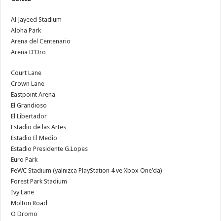
Al Jayeed Stadium
Aloha Park
Arena del Centenario
Arena D’Oro
Court Lane
Crown Lane
Eastpoint Arena
El Grandioso
El Libertador
Estadio de las Artes
Estadio El Medio
Estadio Presidente G.Lopes
Euro Park
FeWC Stadium (yalnızca PlayStation 4 ve Xbox One’da)
Forest Park Stadium
Ivy Lane
Molton Road
O Dromo