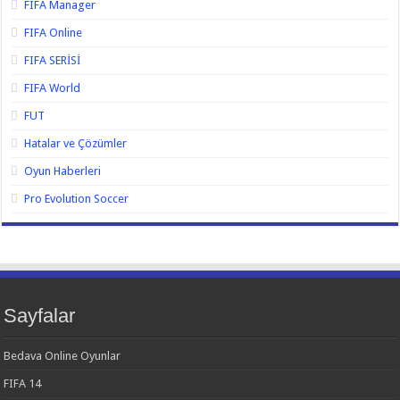
FIFA Manager
FIFA Online
FIFA SERİSİ
FIFA World
FUT
Hatalar ve Çözümler
Oyun Haberleri
Pro Evolution Soccer
Sayfalar
Bedava Online Oyunlar
FIFA 14