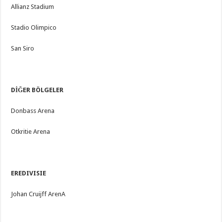
Allianz Stadium
Stadio Olimpico
San Siro
DİĞER BÖLGELER
Donbass Arena
Otkritie Arena
EREDIVISIE
Johan Cruijff ArenA