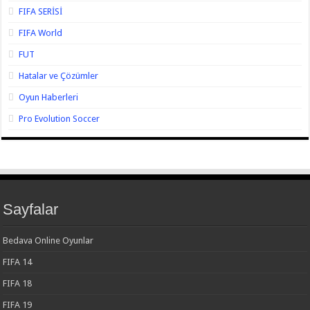
FIFA SERİSİ
FIFA World
FUT
Hatalar ve Çözümler
Oyun Haberleri
Pro Evolution Soccer
Sayfalar
Bedava Online Oyunlar
FIFA 14
FIFA 18
FIFA 19