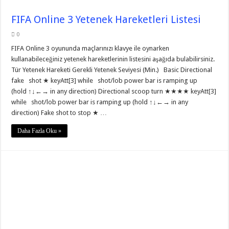
FIFA Online 3 Yetenek Hareketleri Listesi
0
FIFA Online 3 oyununda maçlarınızı klavye ile oynarken
kullanabileceğiniz yetenek hareketlerinin listesini aşağıda bulabilirsiniz.
Tür Yetenek Hareketi Gerekli Yetenek Seviyesi (Min.) Basic Directional
fake shot ★ keyAtt[3] while shot/lob power bar is ramping up
(hold ↑↓←→ in any direction) Directional scoop turn ★★★★ keyAtt[3]
while shot/lob power bar is ramping up (hold ↑↓←→ in any
direction) Fake shot to stop ★ …
Daha Fazla Oku »