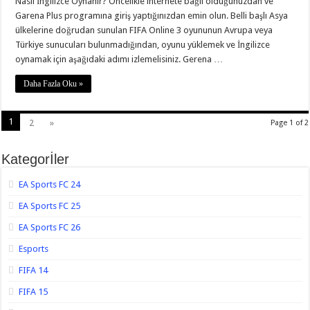
Nasıl İngilizce Oynanır? Öncelikle internete bağlı olduğunuzdan ve
Garena Plus programına giriş yaptığınızdan emin olun. Belli başlı Asya
ülkelerine doğrudan sunulan FIFA Online 3 oyununun Avrupa veya
Türkiye sunucuları bulunmadığından, oyunu yüklemek ve İngilizce
oynamak için aşağıdaki adımı izlemelisiniz. Gerena …
Daha Fazla Oku »
1
2
»
Page 1 of 2
Kategorİler
EA Sports FC 24
EA Sports FC 25
EA Sports FC 26
Esports
FIFA 14
FIFA 15