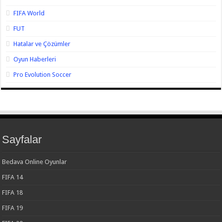
FIFA World
FUT
Hatalar ve Çözümler
Oyun Haberleri
Pro Evolution Soccer
Sayfalar
Bedava Online Oyunlar
FIFA 14
FIFA 18
FIFA 19