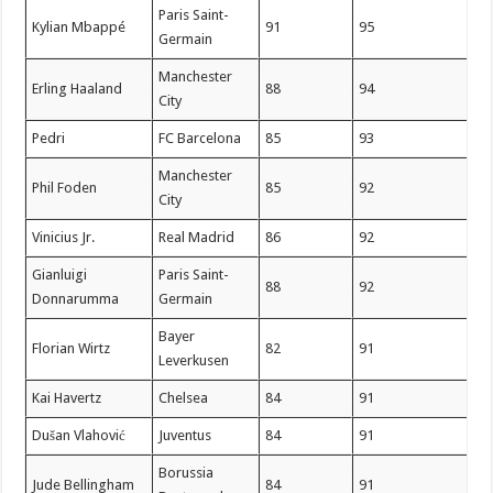
Paris Saint-
Kylian Mbappé
91
95
Germain
Manchester
Erling Haaland
88
94
City
Pedri
FC Barcelona
85
93
Manchester
Phil Foden
85
92
City
Vinicius Jr.
Real Madrid
86
92
Gianluigi
Paris Saint-
88
92
Donnarumma
Germain
Bayer
Florian Wirtz
82
91
Leverkusen
Kai Havertz
Chelsea
84
91
Dušan Vlahović
Juventus
84
91
Borussia
Jude Bellingham
84
91