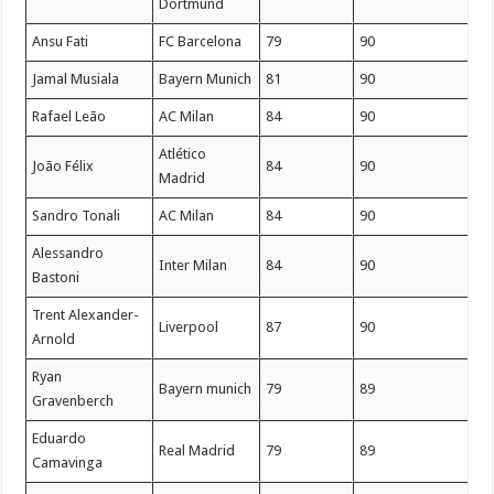
Dortmund
Ansu Fati
FC Barcelona
79
90
Jamal Musiala
Bayern Munich
81
90
Rafael Leão
AC Milan
84
90
Atlético
João Félix
84
90
Madrid
Sandro Tonali
AC Milan
84
90
Alessandro
Inter Milan
84
90
Bastoni
Trent Alexander-
Liverpool
87
90
Arnold
Ryan
Bayern munich
79
89
Gravenberch
Eduardo
Real Madrid
79
89
Camavinga