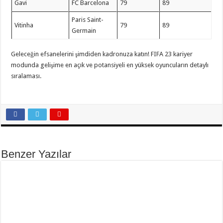
Gavi
FC Barcelona
79
89
Paris Saint-
Vitinha
79
89
Germain
Geleceğin efsanelerini şimdiden kadronuza katın! FIFA 23 kariyer
modunda gelişime en açık ve potansiyeli en yüksek oyuncuların detaylı
sıralaması.
Benzer Yazılar