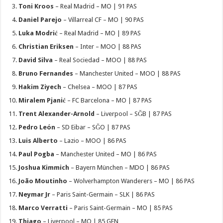
Toni Kroos
– Real Madrid – MO | 91 PAS
Daniel Parejo
– Villarreal CF – MO | 90 PAS
Luka Modrić
– Real Madrid – MO | 89 PAS
Christian Eriksen
– Inter – MOO | 88 PAS
David Silva
– Real Sociedad – MOO | 88 PAS
Bruno Fernandes
– Manchester United – MOO | 88 PAS
Hakim Ziyech
– Chelsea – MOO | 87 PAS
Miralem Pjanić
– FC Barcelona – MO | 87 PAS
Trent Alexander-Arnold
– Liverpool – SĞB | 87 PAS
Pedro León
– SD Eibar – SĞO | 87 PAS
Luis Alberto
– Lazio – MOO | 86 PAS
Paul Pogba
– Manchester United – MO | 86 PAS
Joshua Kimmich
– Bayern München – MDO | 86 PAS
João Moutinho
– Wolverhampton Wanderers – MO | 86 PAS
Neymar Jr
– Paris Saint-Germain – SLK | 86 PAS
Marco Verratti
– Paris Saint-Germain – MO | 85 PAS
Thiago
– Liverpool – MO | 85 GEN