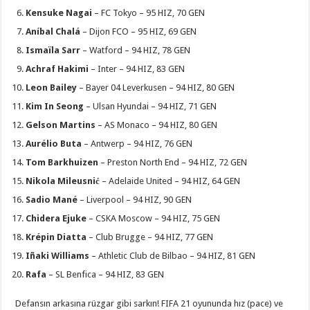
Kensuke Nagai
– FC Tokyo – 95 HIZ, 70 GEN
Aníbal Chalá
– Dijon FCO – 95 HIZ, 69 GEN
Ismaïla Sarr
– Watford – 94 HIZ, 78 GEN
Achraf Hakimi
– Inter – 94 HIZ, 83 GEN
Leon Bailey
– Bayer 04 Leverkusen – 94 HIZ, 80 GEN
Kim In Seong
– Ulsan Hyundai – 94 HIZ, 71 GEN
Gelson Martins
– AS Monaco – 94 HIZ, 80 GEN
Aurélio Buta
– Antwerp – 94 HIZ, 76 GEN
Tom Barkhuizen
– Preston North End – 94 HIZ, 72 GEN
Nikola Mileusnić
– Adelaide United – 94 HIZ, 64 GEN
Sadio Mané
– Liverpool – 94 HIZ, 90 GEN
Chidera Ejuke
– CSKA Moscow – 94 HIZ, 75 GEN
Krépin Diatta
– Club Brugge – 94 HIZ, 77 GEN
Iñaki Williams
– Athletic Club de Bilbao – 94 HIZ, 81 GEN
Rafa
– SL Benfica – 94 HIZ, 83 GEN
Defansın arkasına rüzgar gibi sarkın! FIFA 21 oyununda hız (pace) ve