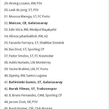
Hirving Lozano, RW, PSV
Luuk de Jong, ST, PSV
Moussa Marega, ST, FC Porto
Maicon, CB, Galatasaray
Edin Višća, RM, Medipol Başakşehir
Alireza Jahanbakhsh, RW, AZ
Facundo Ferreyra, ST, Shakhtar Donetsk
Bas Dost, ST, Sporting CP
Fedor Smolov, ST, FC Krasnodar
Avilés Hurtado, LW, Monterrey
Yacine Brahimi, LM, FC Porto
Djaniny, RW, Santos Laguna
Bafétimbi Gomis, ST, Galatasaray
Burak Yilmaz, ST, Trabzonspor
8. Bruno Fernandes, CAM, Sporting CP
Jeroen Zoet, GK, PSV
Ruud Vormer, CM, Club Brugge