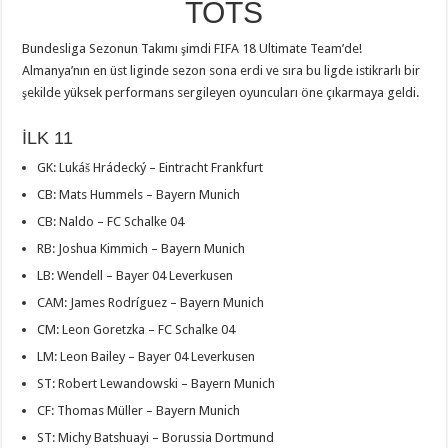
TOTS
Bundesliga Sezonun Takımı şimdi FIFA 18 Ultimate Team’de!
Almanya’nın en üst liginde sezon sona erdi ve sıra bu ligde istikrarlı bir
şekilde yüksek performans sergileyen oyuncuları öne çıkarmaya geldi.
İLK 11
GK: Lukáš Hrádecký – Eintracht Frankfurt
CB: Mats Hummels – Bayern Munich
CB: Naldo – FC Schalke 04
RB: Joshua Kimmich – Bayern Munich
LB: Wendell – Bayer 04 Leverkusen
CAM: James Rodríguez – Bayern Munich
CM: Leon Goretzka – FC Schalke 04
LM: Leon Bailey – Bayer 04 Leverkusen
ST: Robert Lewandowski – Bayern Munich
CF: Thomas Müller – Bayern Munich
ST: Michy Batshuayi – Borussia Dortmund