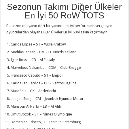
Sezonun Takımı Diğer Ülkeler
En İyi 50 RoW TOTS
Bu sezon dünyanın dört bir yanında en iyi performans sergileyen
oyunculardan oluşan Diğer Ülkeler En İyi 50’yi sakın kaçırmayın.
Carlos Lopez – ST – Wisla Krakow
Mathias Jensen – CM – FC Nordsjaelland
Igor Rossi – CB – Al Faisaly
Marvelous Nakamba – CDM – Club Brugge
Francesco Caputo – ST – Empoli
Carlos Izquierdoz – CB – Santos Laguna
Matz Sels – GK – Anderlecht
Lee Jae Sung – CM – Jeonbuk Hyundai Motors
Mansour Al Harbi – LB – Al Ahli
Umut Bozok – ST – Nîmes Olympique
Domenico Criscito, LB, Zenit St. Petersburg