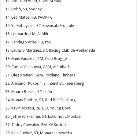
Abdullah Ateef, CDM, Al Hilal
Bobô, ST, Sydney FC
Léo Matos, RB, PAOK FC
Yu Kobayashi, ST, Kawasaki Frontale
Leonardo, LM, Al Ahli
Santiago Arias, RB, PSV
Lautaro Martinez, ST, Racing Club de Avellaneda
Hans Vanaken, CM, Club Brugge
Carlos Villanueva, CAM, Al Ittihad
Diego Valeri, CAM, Portland Timbers
Alexandr Kokorin, ST, Zenit St. Petersburg
Mauro Boselli, ST, León
Munas Dabbur, ST, Red Bull Salzburg
Kevin Mbabu, RB, BSC Young Boys
Jefferson Farfán, ST, Lokomotiv Moskva
Teddy Chevalier, RM, KV Kortrijk
Raul Ruidíaz, ST, Monarcas Morelia