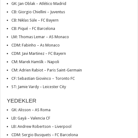
GK: Jan Oblak – Atlético Madrid
CB: Giorgio Chiellini – Juventus
CB: Niklas Süle – FC Bayern
CB: Piqué – FC Barcelona
LM: Thomas Lemar – AS Monaco
CDM: Fabinho – As Monaco
CDM: Javi Martinez – FC Bayern
CM: Marek Hamšík – Napoli
CM: Adrien Rabiot – Paris Saint-Germain
CF: Sebastian Giovinco – Toronto FC
ST: Jamie Vardy – Leicester City
YEDEKLER
GK: Alisson – AS Roma
LB: Gayà – Valencia CF
LB: Andrew Robertson – Liverpool
CDM: Sergio Busquets – FC Barcelona