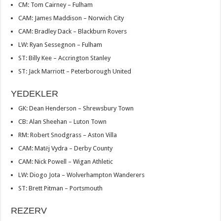
CM: Tom Cairney – Fulham
CAM: James Maddison – Norwich City
CAM: Bradley Dack – Blackburn Rovers
LW: Ryan Sessegnon – Fulham
ST: Billy Kee – Accrington Stanley
ST: Jack Marriott – Peterborough United
YEDEKLER
GK: Dean Henderson – Shrewsbury Town
CB: Alan Sheehan – Luton Town
RM: Robert Snodgrass – Aston Villa
CAM: Matēj Vydra – Derby County
CAM: Nick Powell – Wigan Athletic
LW: Diogo Jota – Wolverhampton Wanderers
ST: Brett Pitman – Portsmouth
REZERV