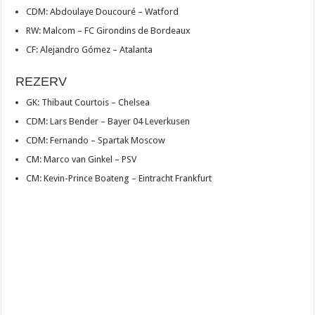
CDM: Abdoulaye Doucouré – Watford
RW: Malcom – FC Girondins de Bordeaux
CF: Alejandro Gómez – Atalanta
REZERV
GK: Thibaut Courtois – Chelsea
CDM: Lars Bender – Bayer 04 Leverkusen
CDM: Fernando – Spartak Moscow
CM: Marco van Ginkel – PSV
CM: Kevin-Prince Boateng – Eintracht Frankfurt