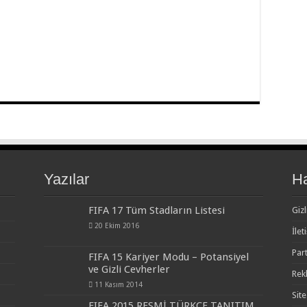
Yazılar
H
FIFA 17 Tüm Stadların Listesi
Gizl
20 Ekim 2016
İlet
Par
FIFA 15 Kariyer Modu – Potansiyel
ve Gizli Cevherler
Rek
11 Kasım 2014
Site
FIFA 2015 RESMİ TÜRKÇE TANITIM