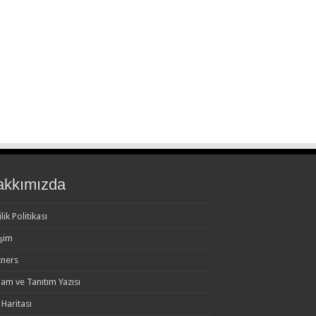
akkımızda
ilik Politikası
işim
tners
lam ve Tanıtım Yazısı
 Haritası