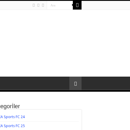
egorİler
EA Sports FC 24
EA Sports FC 25