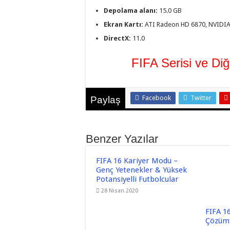
Depolama alanı:
15.0 GB
Ekran Kartı:
ATI Radeon HD 6870, NVIDIA
DirectX:
11.0
FIFA Serisi ve Di
Facebook
Twitter
Paylaş
Benzer Yazılar
FIFA 16 Kariyer Modu –
Genç Yetenekler & Yüksek
Potansiyelli Futbolcular
28 Nisan 2020
FIFA 16
Çözüml