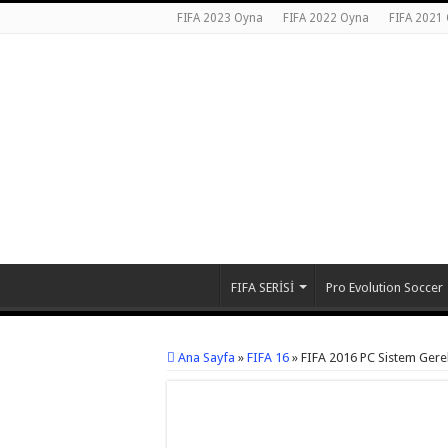
FIFA 2023 Oyna
FIFA 2022 Oyna
FIFA 2021
FIFA SERİSİ
Pro Evolution Soccer
Ana Sayfa
»
FIFA 16
»
FIFA 2016 PC Sistem Gere