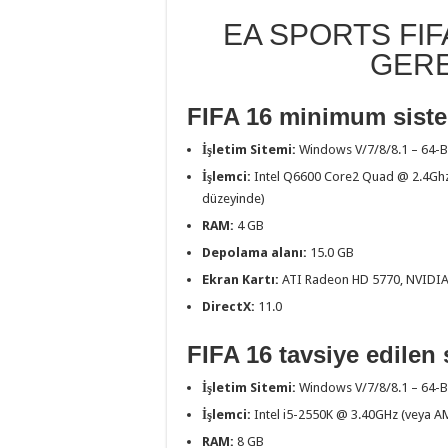
EA SPORTS FIF
GERE
FIFA 16 minimum siste
İşletim Sitemi:
Windows V/7/8/8.1 – 64-B
İşlemci:
Intel Q6600 Core2 Quad @ 2.4Gh
düzeyinde)
RAM:
4 GB
Depolama alanı:
15.0 GB
Ekran Kartı:
ATI Radeon HD 5770, NVIDIA
DirectX:
11.0
FIFA 16 tavsiye edilen
İşletim Sitemi:
Windows V/7/8/8.1 – 64-B
İşlemci:
Intel i5-2550K @ 3.40GHz (veya A
RAM:
8 GB