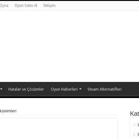
 Oyna
Oyun Satın Al
İletişim
Hatalar ve Çözümler
Oyun Haberleri
Steam Alternatifleri
ksinimleri
Kat