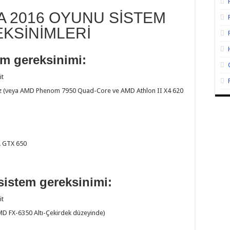
A 2016 OYUNU SİSTEM
KSİNİMLERİ
m gereksinimi:
it
z (veya AMD Phenom 7950 Quad-Core ve AMD Athlon II X4 620
 GTX 650
sistem gereksinimi
:
it
MD FX-6350 Altı-Çekirdek düzeyinde)