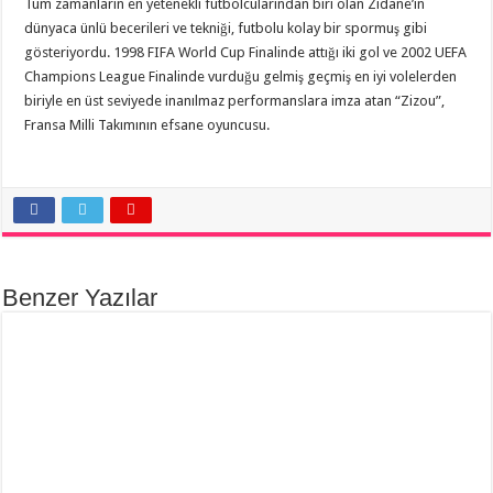
Tüm zamanların en yetenekli futbolcularından biri olan Zidane’ın
dünyaca ünlü becerileri ve tekniği, futbolu kolay bir spormuş gibi
gösteriyordu. 1998 FIFA World Cup Finalinde attığı iki gol ve 2002 UEFA
Champions League Finalinde vurduğu gelmiş geçmiş en iyi volelerden
biriyle en üst seviyede inanılmaz performanslara imza atan “Zizou”,
Fransa Milli Takımının efsane oyuncusu.
Benzer Yazılar