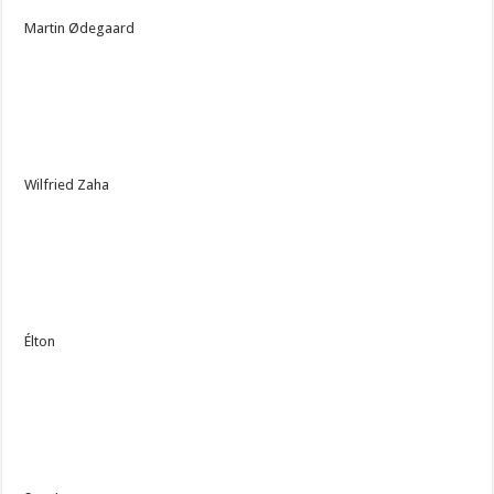
Martin Ødegaard
Wilfried Zaha
Élton