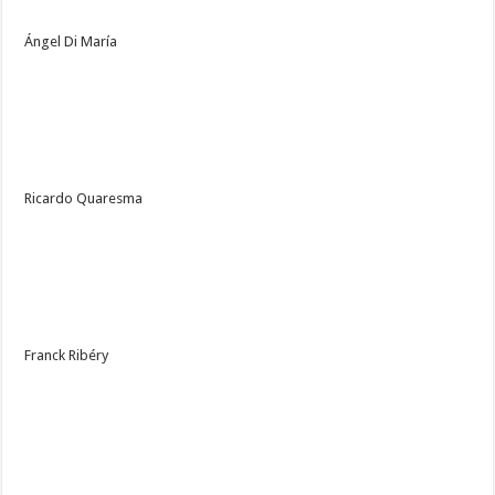
Ángel Di María
Ricardo Quaresma
Franck Ribéry