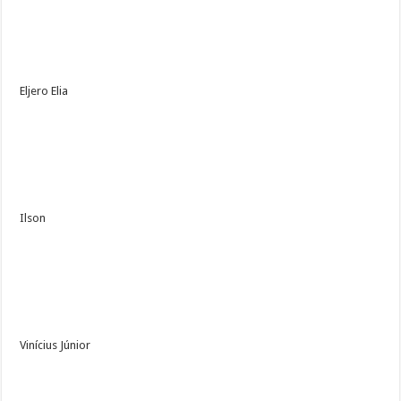
Eljero Elia
Ilson
Vinícius Júnior