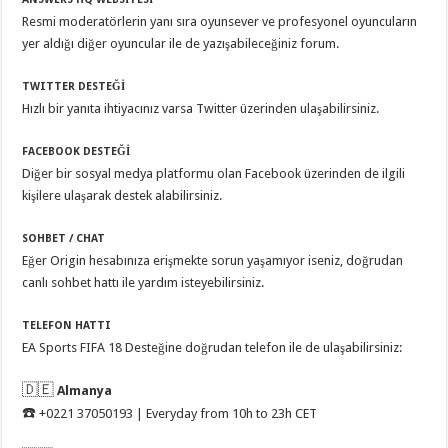
Resmi moderatörlerin yanı sıra oyunsever ve profesyonel oyuncuların
yer aldığı diğer oyuncular ile de yazışabileceğiniz forum.
TWITTER DESTEĞİ
Hızlı bir yanıta ihtiyacınız varsa Twitter üzerinden ulaşabilirsiniz.
FACEBOOK DESTEĞİ
Diğer bir sosyal medya platformu olan Facebook üzerinden de ilgili
kişilere ulaşarak destek alabilirsiniz.
SOHBET / CHAT
Eğer Origin hesabınıza erişmekte sorun yaşamıyor iseniz, doğrudan
canlı sohbet hattı ile yardım isteyebilirsiniz.
TELEFON HATTI
EA Sports FIFA 18 Desteğine doğrudan telefon ile de ulaşabilirsiniz:
🇩🇪
Almanya
☎️
+0221 37050193 | Everyday from 10h to 23h CET