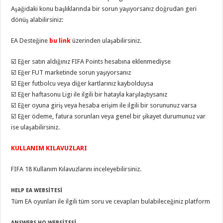
Aşağıdaki konu başlıklarında bir sorun yaşıyorsanız doğrudan geri
dönüş alabilirsiniz:
EA Desteğine
bu
link
üzerinden ulaşabilirsiniz.
☑️ Eğer satın aldığınız FIFA Points hesabına eklenmediyse
☑️ Eğer FUT marketinde sorun yaşıyorsanız
☑️ Eğer futbolcu veya diğer kartlarınız kaybolduysa
☑️ Eğer haftasonu Ligi ile ilgili bir hatayla karşılaştıysanız
☑️ Eğer oyuna giriş veya hesaba erişim ile ilgili bir sorununuz varsa
☑️ Eğer ödeme, fatura sorunları veya genel bir şikayet durumunuz var
ise ulaşabilirsiniz.
KULLANIM KILAVUZLARI
FIFA 18 Kullanım Kılavuzlarını inceleyebilirsiniz.
HELP EA WEBSİTESİ
Tüm EA oyunları ile ilgili tüm soru ve cevapları bulabileceğiniz platform
ANSWERS HQ WEBSİTESİ