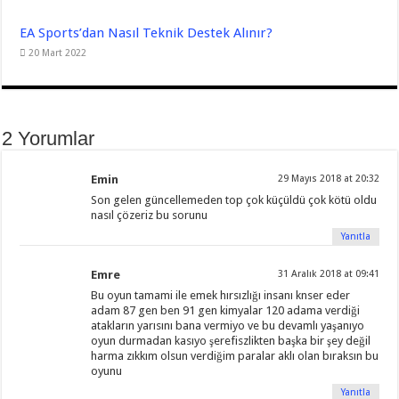
EA Sports’dan Nasıl Teknik Destek Alınır?
20 Mart 2022
2 Yorumlar
Emin
29 Mayıs 2018 at 20:32
Son gelen güncellemeden top çok küçüldü çok kötü oldu
nasıl çözeriz bu sorunu
Yanıtla
Emre
31 Aralık 2018 at 09:41
Bu oyun tamami ile emek hırsızlığı insanı knser eder
adam 87 gen ben 91 gen kimyalar 120 adama verdiği
atakların yarısını bana vermiyo ve bu devamlı yaşanıyo
oyun durmadan kasıyo şerefiszlikten başka bir şey değil
harma zıkkım olsun verdiğim paralar aklı olan bıraksın bu
oyunu
Yanıtla