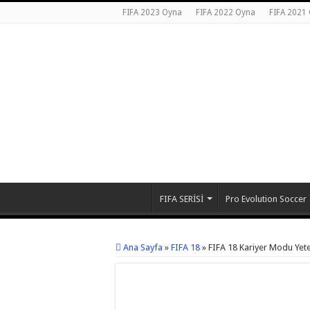
FIFA 2023 Oyna
FIFA 2022 Oyna
FIFA 2021
FIFA SERİSİ
Pro Evolution Soccer
Ana Sayfa
»
FIFA 18
»
FIFA 18 Kariyer Modu Yeten