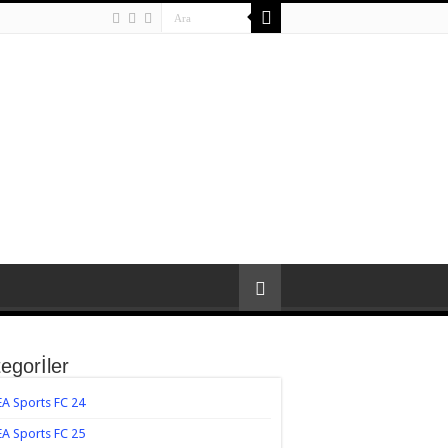
egorİler
EA Sports FC 24
EA Sports FC 25