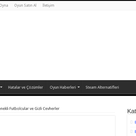
 Oyna
Oyun Satın Al
İletişim
Hatalar ve Çözümler
Oyun Haberleri
Steam Alternatifleri
ekli Futbolcular ve Gizli Cevherler
Kat