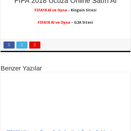
FIFA 2018 Ucuza Online Satın Al
FIFA18 Al ve Oyna
– Kinguin Sitesi
FIFA18 Al ve Oyna
– G2A Sitesi
Benzer Yazılar