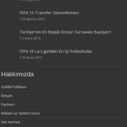
FIFA 15 Transfer Güncellemesi
29 Ağustos 2015
Türkiye’nin En Büyük Dota2 Turnuvası Başlıyor!
3 Kasım 2014
FIFA 16 La Liga’daki En İyi Futbolcular
30 Kasım 2015
Hakkımızda
Gizlilik Politikası
İletişim
Partners
Reklam ve Tanıtım Yazısı
Site Haritası