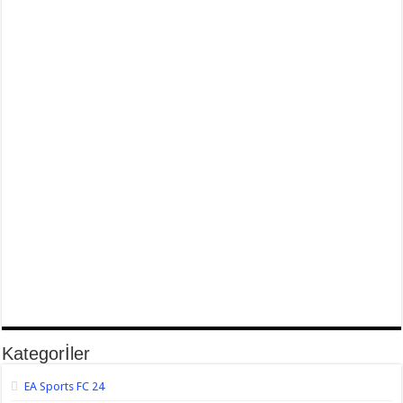
Kategorİler
EA Sports FC 24