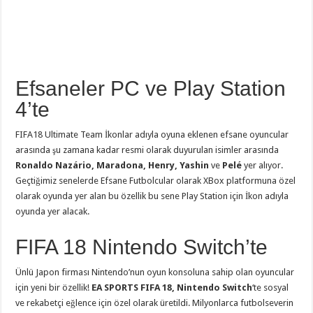
Efsaneler PC ve Play Station
4’te
FIFA18 Ultimate Team İkonlar adıyla oyuna eklenen efsane oyuncular
arasında şu zamana kadar resmi olarak duyurulan isimler arasında
Ronaldo Nazário, Maradona, Henry, Yashin
ve
Pelé
yer alıyor.
Geçtiğimiz senelerde Efsane Futbolcular olarak XBox platformuna özel
olarak oyunda yer alan bu özellik bu sene Play Station için İkon adıyla
oyunda yer alacak.
FIFA 18 Nintendo Switch’te
Ünlü Japon firması Nintendo’nun oyun konsoluna sahip olan oyuncular
için yeni bir özellik!
EA SPORTS FIFA 18, Nintendo Switch
‘te sosyal
ve rekabetçi eğlence için özel olarak üretildi. Milyonlarca futbolseverin