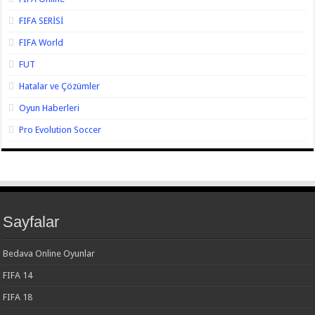
FIFA SERİSİ
FIFA World
FUT
Hatalar ve Çözümler
Oyun Haberleri
Pro Evolution Soccer
Sayfalar
Bedava Online Oyunlar
FIFA 14
FIFA 18