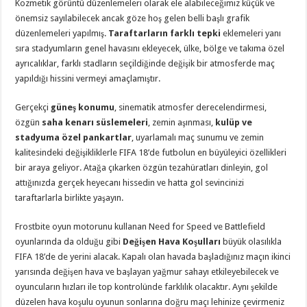
Kozmetik görüntü düzenlemeleri olarak ele alabileceğimiz küçük ve
önemsiz sayılabilecek ancak göze hoş gelen belli başlı grafik
düzenlemeleri yapılmış.
Taraftarların farklı tepki
eklemeleri yanı
sıra stadyumların genel havasını ekleyecek, ülke, bölge ve takıma özel
ayrıcalıklar, farklı stadların seçildiğinde değişik bir atmosferde maç
yapıldığı hissini vermeyi amaçlamıştır.
Gerçekçi
güneş konumu
, sinematik atmosfer derecelendirmesi,
özgün
saha kenarı süslemeleri
, zemin aşınması,
kulüp ve
stadyuma özel pankartlar
, uyarlamalı maç sunumu ve zemin
kalitesindeki değişikliklerle FIFA 18’de futbolun en büyüleyici özellikleri
bir araya geliyor. Atağa çıkarken özgün tezahüratları dinleyin, gol
attığınızda gerçek heyecanı hissedin ve hatta gol sevincinizi
taraftarlarla birlikte yaşayın.
Frostbite oyun motorunu kullanan Need for Speed ve Battlefield
oyunlarında da olduğu gibi
Değişen Hava Koşulları
büyük olasılıkla
FIFA 18’de de yerini alacak. Kapalı olan havada başladığınız maçın ikinci
yarısında değişen hava ve başlayan yağmur sahayı etkileyebilecek ve
oyuncuların hızları ile top kontrolünde farklılık olacaktır. Aynı şekilde
düzelen hava koşulu oyunun sonlarına doğru maçı lehinize çevirmeniz