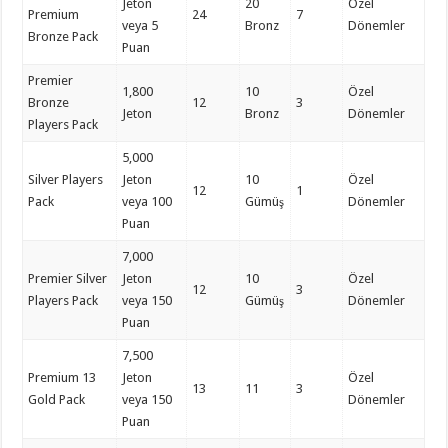
Jeton
20
Özel
Premium
24
7
veya 5
Bronz
Dönemler
Bronze Pack
Puan
Premier
1,800
10
Özel
Bronze
12
3
Jeton
Bronz
Dönemler
Players Pack
5,000
Silver Players
Jeton
10
Özel
12
1
Pack
veya 100
Gümüş
Dönemler
Puan
7,000
Premier Silver
Jeton
10
Özel
12
3
Players Pack
veya 150
Gümüş
Dönemler
Puan
7,500
Premium 13
Jeton
Özel
13
11
3
Gold Pack
veya 150
Dönemler
Puan