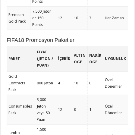
Points
7,500 Jeton
Premium
or 150
12
10
3
Her Zaman
Gold Pack
Points
FIFA18 Promosyon Paketler
FIYAT
ALTIN
NADIR
PAKET
(JETON /
İÇERIK
UYGUNLUK
ÖGE
ÖGE
PUAN)
Gold
Özel
Contracts
800 Jeton
4
10
0
Dönemler
Pack
3,000
Consumables
Jeton
Özel
12
8
1
Pack
veya 50
Dönemler
Puan
1,500
Jumbo