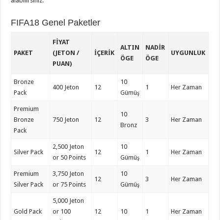
alabilirsiniz.
FIFA18 Genel Paketler
FIYAT
ALTIN
NADIR
PAKET
(JETON /
İÇERIK
UYGUNLUK
ÖGE
ÖGE
PUAN)
Bronze
10
400 Jeton
12
1
Her Zaman
Pack
Gümüş
Premium
10
Bronze
750 Jeton
12
3
Her Zaman
Bronz
Pack
2,500 Jeton
10
Silver Pack
12
1
Her Zaman
or 50 Points
Gümüş
Premium
3,750 Jeton
10
12
3
Her Zaman
Silver Pack
or 75 Points
Gümüş
5,000 Jeton
Gold Pack
or 100
12
10
1
Her Zaman