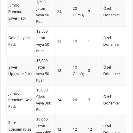
7,500
Jumbo
Jeton
20
Özel
Premium
24
7
veya 50
Gümüş
Dönemler
Silver Pack
Puan
12,500
Gold Players
Jeton
Özel
12
10
1
Pack
veya 50
Dönemler
Puan
15,000
Silver
Jeton
10
Özel
12
0
Upgrade Pack
veya 50
Gümüş
Dönemler
Puan
15,000
Jumbo
CJeton
Özel
Premium Gold
24
20
7
veya 300
Dönemler
Pack
Puan
20,000
Rare
Jeton
Özel
Consumables
12
12
12
veya 400
Dönemler