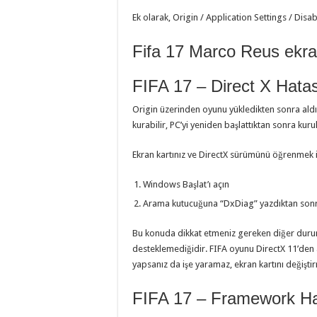
Ek olarak, Origin / Application Settings / Disa
Fifa 17 Marco Reus ekr
FIFA 17 – Direct X Hata
Origin üzerinden oyunu yükledikten sonra ald
kurabilir, PC’yi yeniden başlattıktan sonra kuru
Ekran kartınız ve DirectX sürümünü öğrenmek içi
Windows Başlat’ı açın
Arama kutucuğuna “DxDiag” yazdıktan sonra 
Bu konuda dikkat etmeniz gereken diğer durum 
desteklemediğidir. FIFA oyunu DirectX 11’den
yapsanız da işe yaramaz, ekran kartını değişti
FIFA 17 – Framework Ha