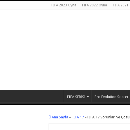
FIFA 2023 Oyna
FIFA 2022 Oyna
FIFA 2021
FIFA SERİSİ
Pro Evolution Soccer
Ana Sayfa
»
FIFA 17
»
FIFA 17 Sorunları ve Çözü