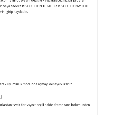
aconfig.ini dosyasını değişiklik yapabileceğiniz bir program
pıştırın veya sadece RESOLUTIONHEIGHT ile RESOLUTIONWIDTH
rini girip kaydedin.
yarak Uyumluluk modunda açmayı deneyebilirsiniz.
u
arlardan ”Wait for Vsync” seçili halde ‘frame rate’ bölümünden