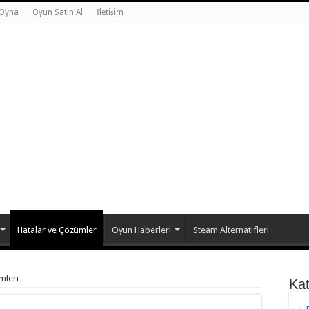
 Oyna
Oyun Satın Al
İletişim
Hatalar ve Çözümler
Oyun Haberleri
Steam Alternatifleri
mleri
Kat