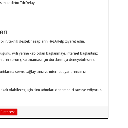
simlendirin: TdrDelay
in
arı
bilir, teknik destek hesaplarını @EAHelp ziyaret edin.
duğunu, wifi yerine kablodan bağlanmayı, internet bağlantınızı
mların sorun çıkartmaması için durdurmayı deneyebilirsiniz.
ılarına servis sağlayıcınız ve internet ayarlarınızın izin
lakalı olabileceği için tüm adımları denemenizi tavsiye ediyoruz.
Pinterest