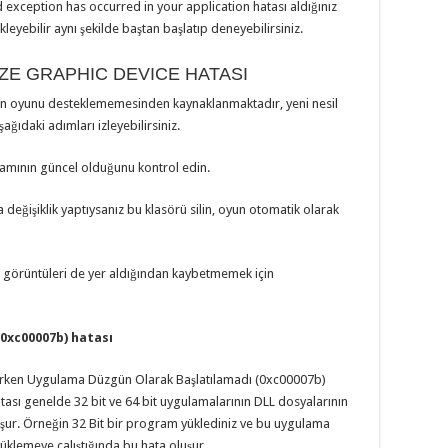
xception has occurred in your application hatası aldığınız
yebilir aynı şekilde baştan başlatıp deneyebilirsiniz.
LIZE GRAPHIC DEVICE HATASI
tının oyunu desteklememesinden kaynaklanmaktadır, yeni nesil
ağıdaki adımları izleyebilirsiniz.
ramının güncel olduğunu kontrol edin.
eğişiklik yaptıysanız bu klasörü silin, oyun otomatik olarak
an görüntüleri de yer aldığından kaybetmemek için
0xc00007b) hatası
rırken Uygulama Düzgün Olarak Başlatılamadı (0xc00007b)
tası genelde 32 bit ve 64 bit uygulamalarının DLL dosyalarının
ur. Örneğin 32 Bit bir program yüklediniz ve bu uygulama
yüklemeye çalıştığında bu hata oluşur.