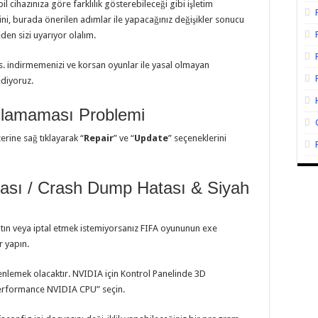
l cihazınıza göre farklılık gösterebileceği gibi işletim
eğini, burada önerilen adımlar ile yapacağınız değişikler sonucu
en sizi uyarıyor olalım.
s. indirmemenizi ve korsan oyunlar ile yasal olmayan
ediyoruz.
şlamaması Problemi
erine sağ tıklayarak “
Repair
” ve “
Update
” seçeneklerini
ası / Crash Dump Hatası & Siyah
atın veya iptal etmek istemiyorsanız FIFA oyununun exe
r yapın.
zenlemek olacaktır. NVIDIA için Kontrol Panelinde 3D
performance NVIDIA CPU” seçin.