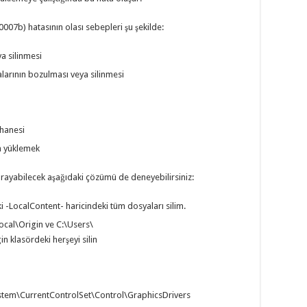
07b) hatasının olası sebepleri şu şekilde:
a silinmesi
arının bozulması veya silinmesi
phanesi
n yüklemek
yarayabilecek aşağıdaki çözümü de deneyebilirsiniz:
-LocalContent- haricindeki tüm dosyaları silim.
cal\Origin ve C:\Users\
klasördeki herşeyi silin
stem\CurrentControlSet\Control\GraphicsDrivers