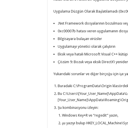
Uygulama Düzgün Olarak Başlatılamadı (0xc000
.Net Framework dosyalarının bozulması vey
0xc00007b hatası veren uygulamanın dosyal
Bilgisayara bulaşan virüsler
Uygulamayı yönetici olarak çalıştırın
Eksik veya hatalı Microsoft Visual C++ kütü
Çözüm 9: Bozuk veya eksik DirectX’i yenide
Yukarıdaki sorunlar ve diğer birçoğu için işe 
Buradaki C:\ProgramData\Origin klasördeki 
Bu C:\Users\[Your_User_Name]\AppData\Lo
[Your_User_Name]\AppData\Roaming\Origin 
Şu kombinasyonu izleyin:
Windows Key+R ve “regedit” yazın,
şu yazıyı bulup HKEY_LOCAL_Machine\Sy