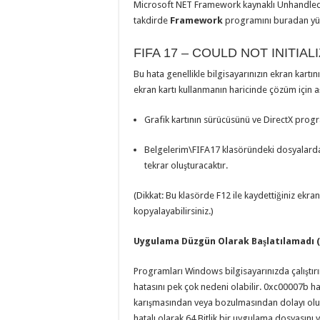
Microsoft NET Framework kaynaklı Unhandled e
takdirde
Framework
programını buradan yükle
FIFA 17 – COULD NOT INITIA
Bu hata genellikle bilgisayarınızın ekran kar
ekran kartı kullanmanın haricinde çözüm için aş
Grafik kartının sürücüsünü ve DirectX prog
Belgelerim\FIFA17 klasöründeki dosyalarda d
tekrar oluşturacaktır.
(Dikkat: Bu klasörde F12 ile kaydettiğiniz ekr
kopyalayabilirsiniz.)
Uygulama Düzgün Olarak Başlatılamadı (
Programları Windows bilgisayarınızda çalıştı
hatasını pek çok nedeni olabilir. 0xc00007b ha
karışmasından veya bozulmasından dolayı oluş
hatalı olarak 64 Bitlik bir uygulama dosyasını 