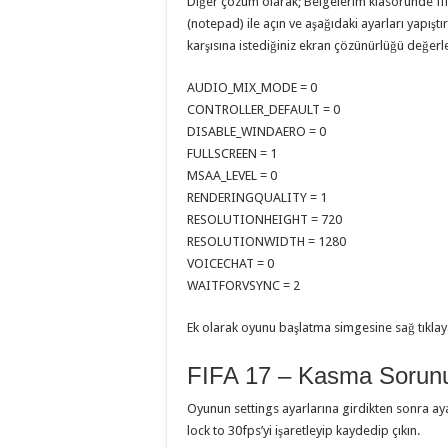
Diğer çözüm olarak; Belgelerim klasöründe fif
(notepad) ile açın ve aşağıdaki ayarları ya
karşısına istediğiniz ekran çözünürlüğü değerle
AUDIO_MIX_MODE = 0
CONTROLLER_DEFAULT = 0
DISABLE_WINDAERO = 0
FULLSCREEN = 1
MSAA_LEVEL = 0
RENDERINGQUALITY = 1
RESOLUTIONHEIGHT = 720
RESOLUTIONWIDTH = 1280
VOICECHAT = 0
WAITFORVSYNC = 2
Ek olarak oyunu başlatma simgesine sağ tıkla
FIFA 17 – Kasma Sorun
Oyunun settings ayarlarına girdikten sonra ay
lock to 30fps’yi işaretleyip kaydedip çıkın.