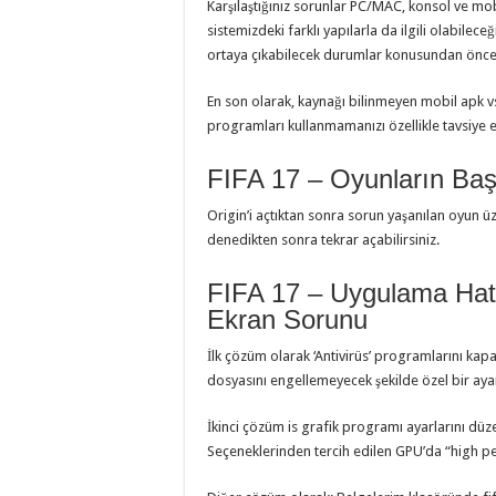
Karşılaştığınız sorunlar PC/MAC, konsol ve mobi
sistemizdeki farklı yapılarla da ilgili olabilec
ortaya çıkabilecek durumlar konusundan önced
En son olarak, kaynağı bilinmeyen mobil apk v
programları kullanmamanızı özellikle tavsiye 
FIFA 17 – Oyunların Ba
Origin’i açtıktan sonra sorun yaşanılan oyun üz
denedikten sonra tekrar açabilirsiniz.
FIFA 17 – Uygulama Hat
Ekran Sorunu
İlk çözüm olarak ‘Antivirüs’ programlarını kap
dosyasını engellemeyecek şekilde özel bir aya
İkinci çözüm is grafik programı ayarlarını dü
Seçeneklerinden tercih edilen GPU’da “high 