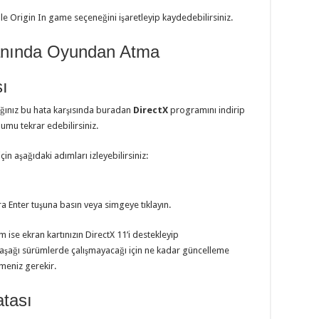
ble Origin In game seçeneğini işaretleyip kaydedebilirsiniz.
anında Oyundan Atma
sı
ığınız bu hata karşısında buradan
DirectX
programını indirip
lumu tekrar edebilirsiniz.
n aşağıdaki adımları izleyebilirsiniz:
Enter tuşuna basın veya simgeye tıklayın.
ise ekran kartınızın DirectX 11’i destekleyip
 aşağı sürümlerde çalışmayacağı için ne kadar güncelleme
rmeniz gerekir.
tası