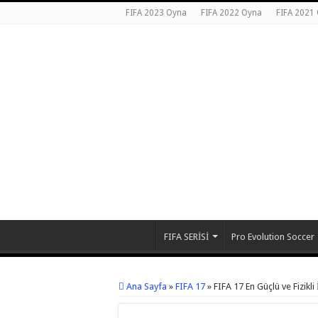
FIFA 2023 Oyna
FIFA 2022 Oyna
FIFA 2021
FIFA SERİSİ
Pro Evolution Soccer
Ana Sayfa
»
FIFA 17
»
FIFA 17 En Güçlü ve Fizikli