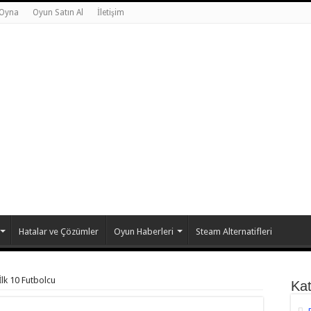
 Oyna
Oyun Satın Al
İletişim
Hatalar ve Çözümler
Oyun Haberleri
Steam Alternatifleri
 İlk 10 Futbolcu
Kat