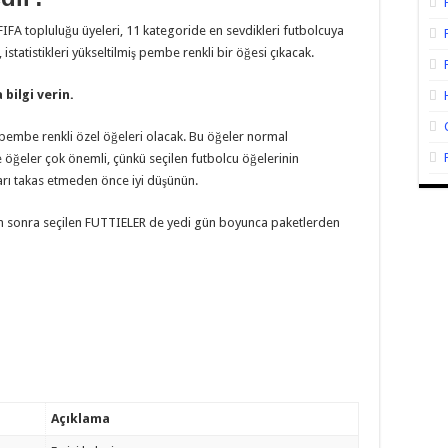
FIFA topluluğu üyeleri, 11 kategoride en sevdikleri futbolcuya
istatistikleri yükseltilmiş pembe renkli bir öğesi çıkacak.
bilgi verin.
mbe renkli özel öğeleri olacak. Bu öğeler normal
e öğeler çok önemli, çünkü seçilen futbolcu öğelerinin
nları takas etmeden önce iyi düşünün.
n sonra seçilen FUTTIELER de yedi gün boyunca paketlerden
Açıklama