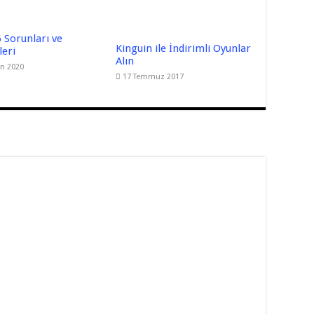
 Sorunları ve
Kinguin ile İndirimli Oyunlar
eri
Alın
an 2020
17 Temmuz 2017