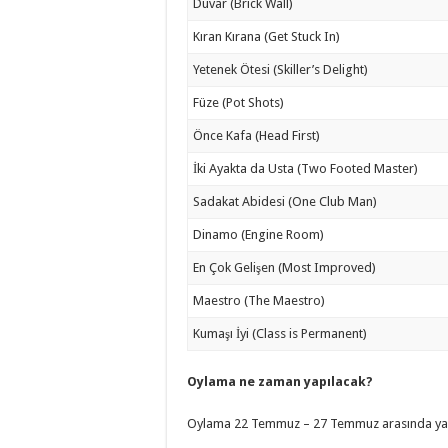
Duvar (Brick Wall)
Kıran Kırana (Get Stuck In)
Yetenek Ötesi (Skiller’s Delight)
Füze (Pot Shots)
Önce Kafa (Head First)
İki Ayakta da Usta (Two Footed Master)
Sadakat Abidesi (One Club Man)
Dinamo (Engine Room)
En Çok Gelişen (Most Improved)
Maestro (The Maestro)
Kumaşı İyi (Class is Permanent)
Oylama ne zaman yapılacak?
Oylama 22 Temmuz – 27 Temmuz arasında yap