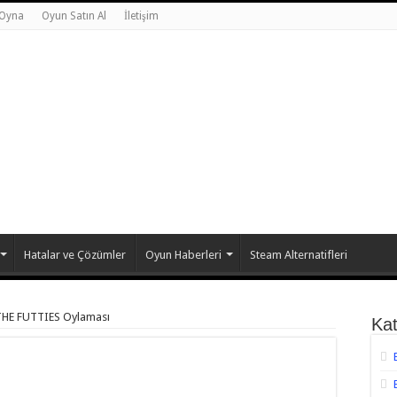
 Oyna
Oyun Satın Al
İletişim
Hatalar ve Çözümler
Oyun Haberleri
Steam Alternatifleri
 THE FUTTIES Oylaması
Kat