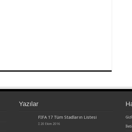
Yazılar
H
FIFA 17 Tüm Stadların Listesi
Gizl
20 Ekim 2016
İlet