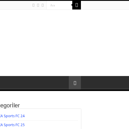
egorİler
EA Sports FC 24
EA Sports FC 25