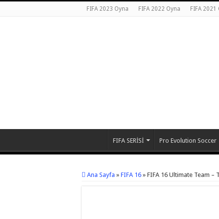
FIFA 2023 Oyna
FIFA 2022 Oyna
FIFA 2021
FIFA SERİSİ
Pro Evolution Soccer
Ana Sayfa
»
FIFA 16
»
FIFA 16 Ultimate Team –