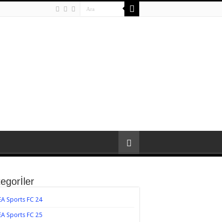
egorİler
EA Sports FC 24
EA Sports FC 25