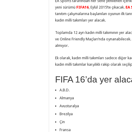
EA Sports tarafından her sene yenilenen içerikl
yeni sürümü
FIFA16
, Eylül 2015’te çıkacak.
EA 
tanıtım çalışmalarına başlanılan oyunun ilk tanı
kadın milli takımları yer alacak.
Toplamda 12 ayrı kadın milli takımının yer al
ve Online Friendly Maçları’nda oynanabilecek.
almıyor.
Ek olarak, kadın milli takımları sadece diğer k
kadın milli takımlar karşılıklı rakip olarak seç
FIFA 16’da yer alaca
A.B.D.
Almanya
Avusturalya
Brezilya
Çin
Fransa