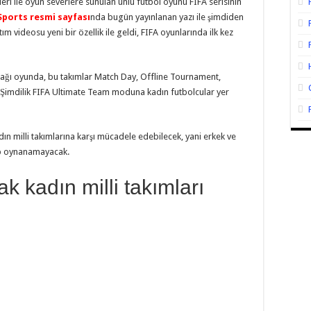
eri ile oyun severlere sunulan ünlü futbol oyunu FIFA serisinin
Sports resmi sayfası
nda bugün yayınlanan yazı ile şimdiden
tım videosu yeni bir özellik ile geldi, FIFA oyunlarında ilk kez
acağı oyunda, bu takımlar Match Day, Offline Tournament,
 Şimdilik FIFA Ultimate Team moduna kadın futbolcular yer
adın milli takımlarına karşı mücadele edebilecek, yani erkek ve
ilip oynanamayacak.
k kadın milli takımları