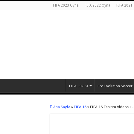
FIFA 2023 Oyna
FIFA 2022 Oyna
FIFA 2021
FIFA SERİSİ
Pro Evolution Soccer
Ana Sayfa
»
FIFA 16
»
FIFA 16 Tanıtım Videosu – 