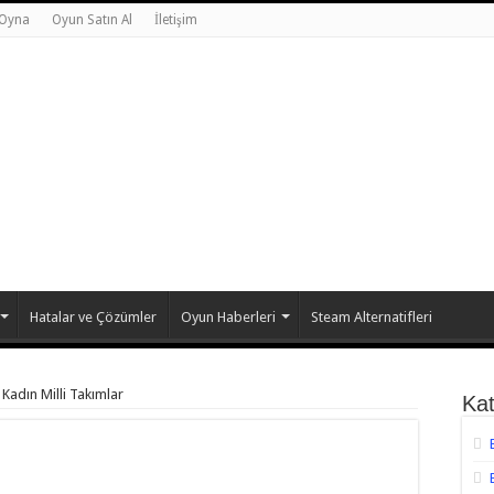
 Oyna
Oyun Satın Al
İletişim
Hatalar ve Çözümler
Oyun Haberleri
Steam Alternatifleri
Kadın Milli Takımlar
Kat