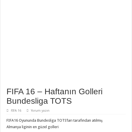
FIFA 16 – Haftanın Golleri
Bundesliga TOTS
FIFA 16
Yorum yazın
FIFA16 Oyununda Bundesliga TOTS’ları tarafından atılmış
Almanya liginin en güzel golleri