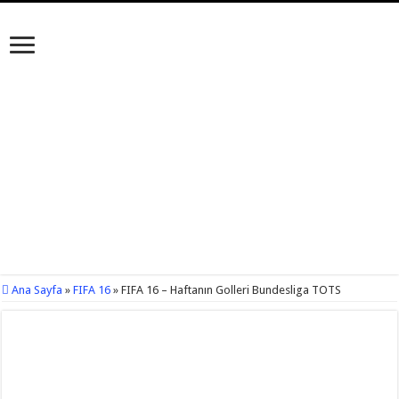
Ana Sayfa
»
FIFA 16
»
FIFA 16 – Haftanın Golleri Bundesliga TOTS