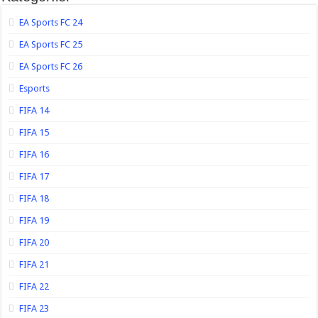
EA Sports FC 24
EA Sports FC 25
EA Sports FC 26
Esports
FIFA 14
FIFA 15
FIFA 16
FIFA 17
FIFA 18
FIFA 19
FIFA 20
FIFA 21
FIFA 22
FIFA 23