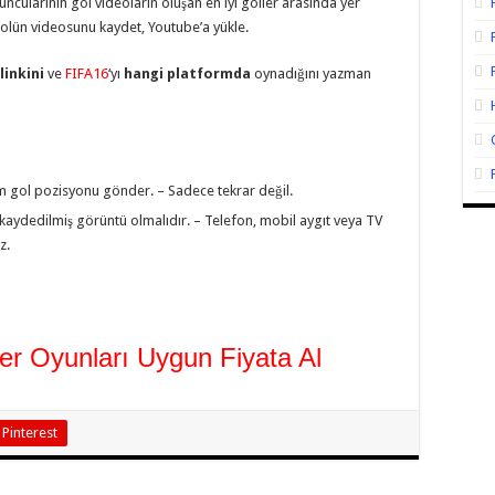
ncularının gol videoların oluşan en iyi goller arasında yer
golün videosunu kaydet, Youtube’a yükle.
linkini
ve
FIFA16
‘yı
hangi platformda
oynadığını yazman
tüm gol pozisyonu gönder. – Sadece tekrar değil.
aydedilmiş görüntü olmalıdır. – Telefon, mobil aygıt veya TV
z.
ğer Oyunları Uygun Fiyata Al
Pinterest