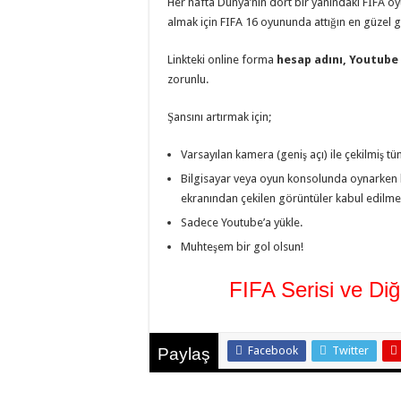
Her hafta Dünya’nın dört bir yanındaki FIFA oyu
almak için FIFA 16 oyununda attığın en güzel 
Linkteki online forma
hesap adını, Youtube 
zorunlu.
Şansını artırmak için;
Varsayılan kamera (geniş açı) ile çekilmiş 
Bilgisayar veya oyun konsolunda oynarken k
ekranından çekilen görüntüler kabul edilme
Sadece Youtube’a yükle.
Muhteşem bir gol olsun!
FIFA Serisi ve Di
Facebook
Twitter
Paylaş