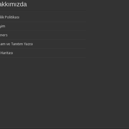
akkımızda
ilik Politikası
işim
tners
lam ve Tanıtım Yazısı
 Haritası