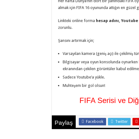
Her hafta Dünya’nın dört bir yanındaki FIFA oyu
almak için FIFA 16 oyununda attığın en güzel 
Linkteki online forma
hesap adını, Youtube 
zorunlu.
Şansını artırmak için;
Varsayılan kamera (geniş açı) ile çekilmiş 
Bilgisayar veya oyun konsolunda oynarken k
ekranından çekilen görüntüler kabul edilme
Sadece Youtube’a yükle.
Muhteşem bir gol olsun!
FIFA Serisi ve Di
Facebook
Twitter
Paylaş