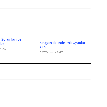
 Sorunları ve
Kinguin ile İndirimli Oyunlar
eri
Alın
an 2020
17 Temmuz 2017