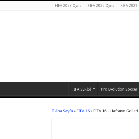
FIFA 2023 Oyna
FIFA 2022 Oyna
FIFA 2021
FIFA SERİSİ
Pro Evolution Soccer
Ana Sayfa
»
FIFA 16
»
FIFA 16 – Haftanın Golleri