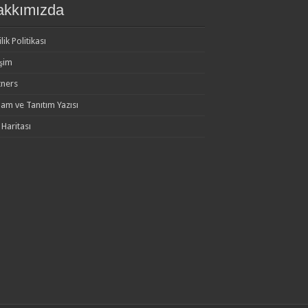
akkımızda
ilik Politikası
işim
tners
lam ve Tanıtım Yazısı
 Haritası