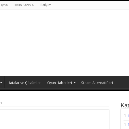
 Oyna
Oyun Satın Al
İletişim
Hatalar ve Çözümler
Oyun Haberleri
Steam Alternatifleri
 1
Kat