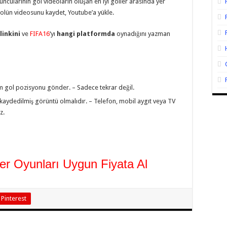
ncularının gol videoların oluşan en iyi goller arasında yer
golün videosunu kaydet, Youtube’a yükle.
linkini
ve
FIFA16
‘yı
hangi platformda
oynadığını yazman
tüm gol pozisyonu gönder. – Sadece tekrar değil.
aydedilmiş görüntü olmalıdır. – Telefon, mobil aygıt veya TV
z.
ğer Oyunları Uygun Fiyata Al
Pinterest