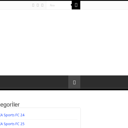
egorİler
EA Sports FC 24
EA Sports FC 25