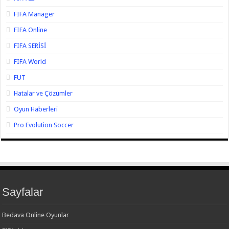
FIFA Manager
FIFA Online
FIFA SERİSİ
FIFA World
FUT
Hatalar ve Çözümler
Oyun Haberleri
Pro Evolution Soccer
Sayfalar
Bedava Online Oyunlar