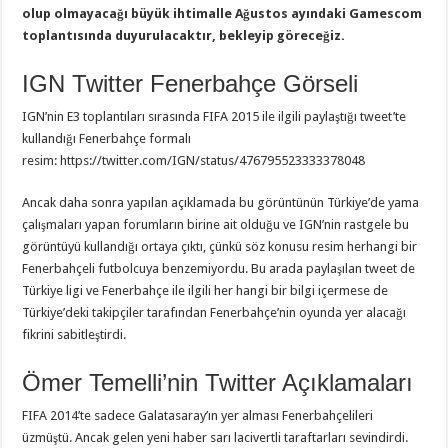
olup olmayacağı büyük ihtimalle Ağustos ayındaki Gamescom
toplantısında duyurulacaktır, bekleyip göreceğiz.
IGN Twitter Fenerbahçe Görseli
IGN’nin E3 toplantıları sırasında FIFA 2015 ile ilgili paylaştığı tweet’te
kullandığı Fenerbahçe formalı
resim: https://twitter.com/IGN/status/476795523333378048
Ancak daha sonra yapılan açıklamada bu görüntünün Türkiye’de yama
çalışmaları yapan forumların birine ait olduğu ve IGN’nin rastgele bu
görüntüyü kullandığı ortaya çıktı, çünkü söz konusu resim herhangi bir
Fenerbahçeli futbolcuya benzemiyordu. Bu arada paylaşılan tweet de
Türkiye ligi ve Fenerbahçe ile ilgili her hangi bir bilgi içermese de
Türkiye’deki takipçiler tarafından Fenerbahçe’nin oyunda yer alacağı
fikrini sabitleştirdi.
Ömer Temelli’nin Twitter Açıklamaları
FIFA 2014’te sadece Galatasaray’ın yer alması Fenerbahçelileri
üzmüştü. Ancak gelen yeni haber sarı lacivertli taraftarları sevindirdi.