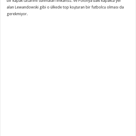
bir kapak tasarımı sunmaları imkansız. Ve Polonya’daki kapakta yer
alan Lewandowski gibi o ülkede top koşturan bir futbolcu olması da
gerekmiyor.