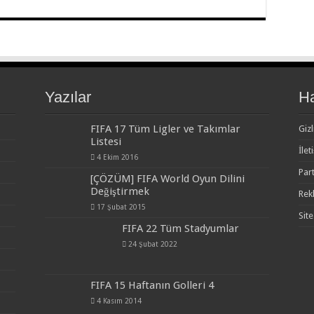
Yazılar
H
FIFA 17 Tüm Ligler ve Takımlar
Gizl
Listesi
İlet
4 Ekim 2016
Par
[ÇÖZÜM] FIFA World Oyun Dilini
Değiştirmek
Rek
17 Şubat 2015
Site
FIFA 22 Tüm Stadyumlar
24 Şubat 2022
FIFA 15 Haftanın Golleri 4
4 Kasım 2014