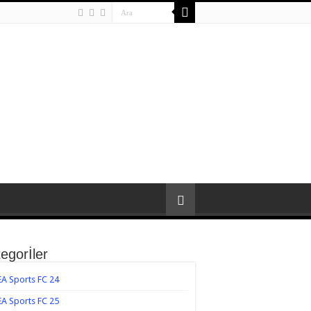
egorİler
EA Sports FC 24
EA Sports FC 25