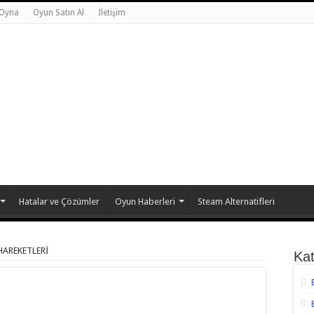
 Oyna
Oyun Satın Al
İletişim
Hatalar ve Çözümler
Oyun Haberleri
Steam Alternatifleri
HAREKETLERİ
Kat