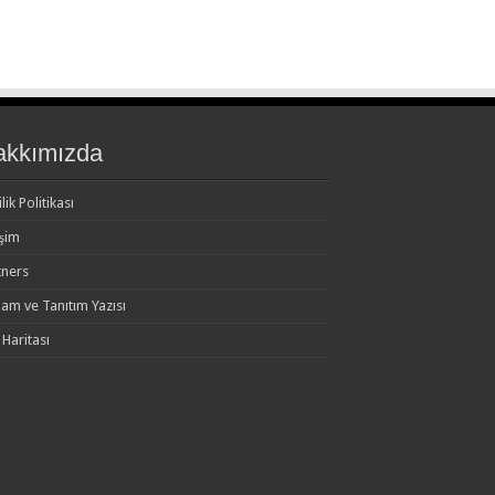
akkımızda
ilik Politikası
işim
tners
lam ve Tanıtım Yazısı
 Haritası