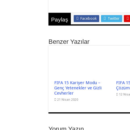
Facebook
Twitter
Paylaş
Benzer Yazılar
FIFA 15 Kariyer Modu –
FIFA 15
Genç Yetenekler ve Gizli
Çözüml
Cevherler
12 Nis
21 Nisan 2020
Yorum Yazın