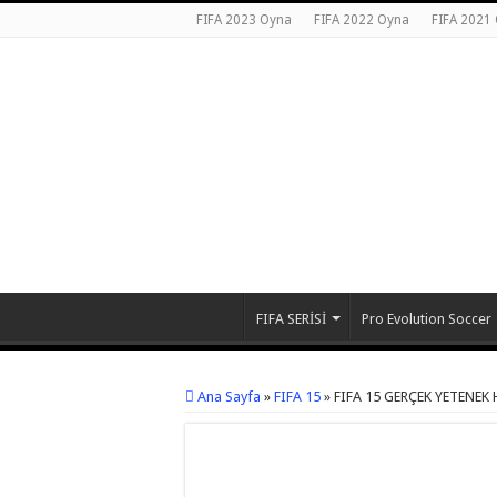
FIFA 2023 Oyna
FIFA 2022 Oyna
FIFA 2021
FIFA SERİSİ
Pro Evolution Soccer
Ana Sayfa
»
FIFA 15
»
FIFA 15 GERÇEK YETENEK 