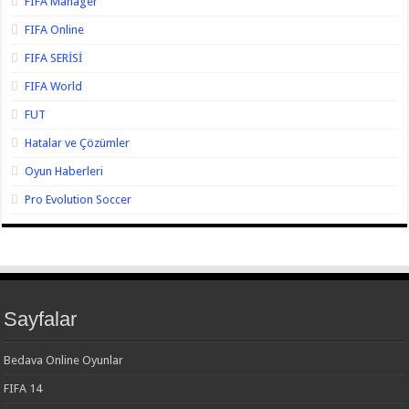
FIFA Manager
FIFA Online
FIFA SERİSİ
FIFA World
FUT
Hatalar ve Çözümler
Oyun Haberleri
Pro Evolution Soccer
Sayfalar
Bedava Online Oyunlar
FIFA 14