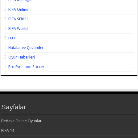
FIFA Online
FIFA SERİSİ
FIFA World
FUT
Hatalar ve Çözümler
Oyun Haberleri
Pro Evolution Soccer
Sayfalar
Bedava Online Oyunlar
FIFA 14