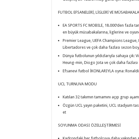
FUTBOL EFSANELERİ, LİGLERİ VE MÜSABAKALA
EA SPORTS FC MOBILE, 18.000’den fazla tam 
en büyük müsabakalarına, liglerine ve oyunc
Premier League, UEFA Champions League, 
Libertadores ve çok daha fazlası sezon bo
Dünya futbolunun yıldızlarıyla sahaya çık: Vi
Heung-min, Diogo Jota ve çok daha fazlası
Efsanevi futbol İKONLARIYLA oyna: Ronald
UCL TURNUVA MODU
Katılan 32 takımın tamamını açıp grup aşa
Özgün UCL yayın paketini, UCL stadyum tas
et
SOYUNMA ODASI ÖZELLEŞTİRMESİ
Kadrondaki her futbolcuya daha yakından 