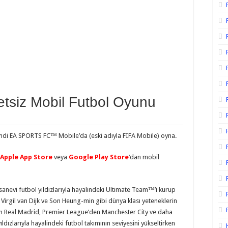
siz Mobil Futbol Oyunu
di EA SPORTS FC™ Mobile’da (eski adıyla FIFA Mobile) oyna.
Apple App Store
veya
Google Play Store
‘dan mobil
anevi futbol yıldızlarıyla hayalindeki Ultimate Team™’i kurup
and, Virgil van Dijk ve Son Heung-min gibi dünya klası yeteneklerin
n Real Madrid, Premier League’den Manchester City ve daha
dızlarıyla hayalindeki futbol takımının seviyesini yükseltirken