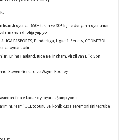
RI
lisanslı oyuncu, 650+ takım ve 30+ lig ile dünyanın oyununun
ularına ev sahipliği yapıyor
LALIGA EASPORTS, Bundesliga, Ligue 1, Serie A, CONMEBOL
yunca oynanabilir
ni Jr., Erling Haaland, Jude Bellingham, Virgil van Dijk, Son
inho, Steven Gerrard ve Wayne Rooney
masından finale kadar oynayarak Şampiyon ol
arımını, resmi UCL topunu ve ikonik kupa seremonisini tecrübe
göz at