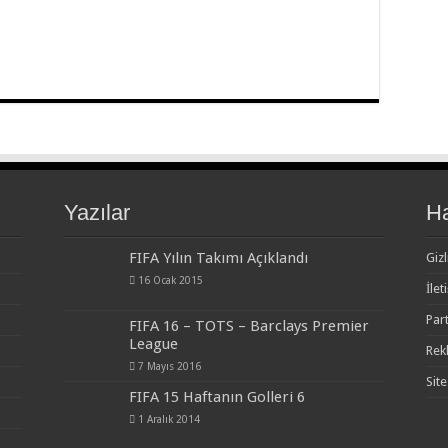
Yazılar
H
FIFA Yılın Takımı Açıklandı
Gizl
16 Ocak 2015
İlet
Par
FIFA 16 – TOTS – Barclays Premier
League
Rek
7 Mayıs 2016
Site
FIFA 15 Haftanın Golleri 6
1 Aralık 2014