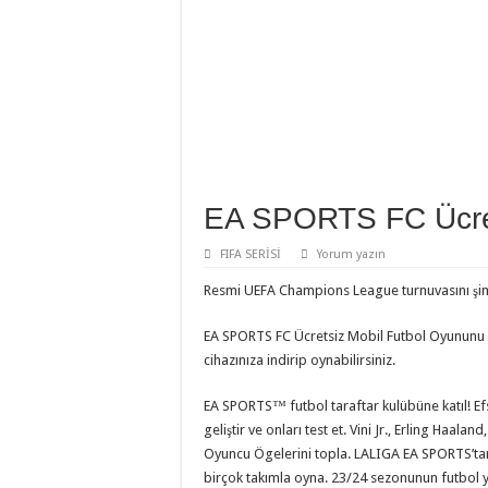
EA SPORTS FC Ücret
FIFA SERİSİ
Yorum yazın
Resmi UEFA Champions League turnuvasını şim
EA SPORTS FC Ücretsiz Mobil Futbol Oyununu
cihazınıza indirip oynabilirsiniz.
EA SPORTS™ futbol taraftar kulübüne katıl! Efs
geliştir ve onları test et. Vini Jr., Erling Haal
Oyuncu Ögelerini topla. LALIGA EA SPORTS’ta
birçok takımla oyna. 23/24 sezonunun futbol yıl