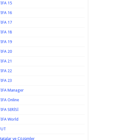
FIFA 15
FIFA 16
FIFA 17
FIFA 18
FIFA 19
FIFA 20
FIFA 21
FIFA 22
FIFA 23
FIFA Manager
FIFA Online
FIFA SERİSİ
FIFA World
FUT
Hatalar ve Çözümler