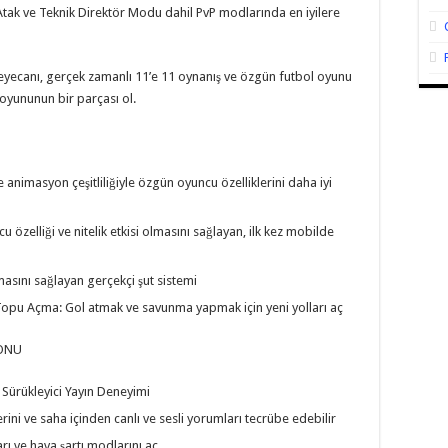
ı Atak ve Teknik Direktör Modu dahil PvP modlarında en iyilere
yecanı, gerçek zamanlı 11’e 11 oynanış ve özgün futbol oyunu
 oyununun bir parçası ol.
ve animasyon çeşitliliğiyle özgün oyuncu özelliklerini daha iyi
özelliği ve nitelik etkisi olmasını sağlayan, ilk kez mobilde
asını sağlayan gerçekçi şut sistemi
e Topu Açma: Gol atmak ve savunma yapmak için yeni yolları aç
YONU
e Sürükleyici Yayın Deneyimi
ini ve saha içinden canlı ve sesli yorumları tecrübe edebilir
rı ve hava şartı modlarını aç