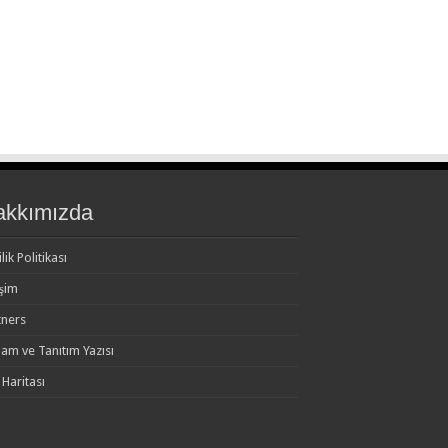
akkımızda
ilik Politikası
işim
tners
lam ve Tanıtım Yazısı
 Haritası