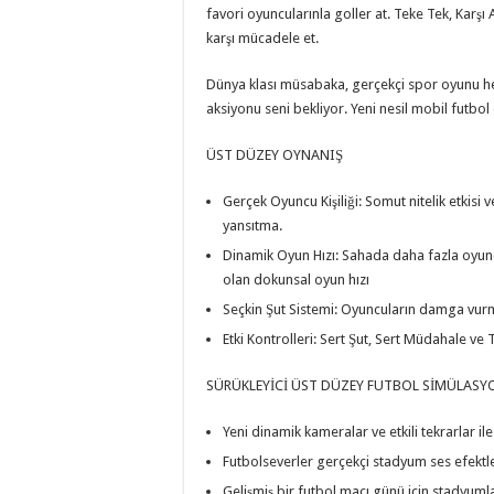
favori oyuncularınla goller at. Teke Tek, Karş
karşı mücadele et.
Dünya klası müsabaka, gerçekçi spor oyunu he
aksiyonu seni bekliyor. Yeni nesil mobil futbol
ÜST DÜZEY OYNANIŞ
Gerçek Oyuncu Kişiliği: Somut nitelik etkisi 
yansıtma.
Dinamik Oyun Hızı: Sahada daha fazla oyuncu 
olan dokunsal oyun hızı
Seçkin Şut Sistemi: Oyuncuların damga vurm
Etki Kontrolleri: Sert Şut, Sert Müdahale v
SÜRÜKLEYİCİ ÜST DÜZEY FUTBOL SİMÜLAS
Yeni dinamik kameralar ve etkili tekrarlar il
Futbolseverler gerçekçi stadyum ses efektler
Gelişmiş bir futbol maçı günü için stadyumla