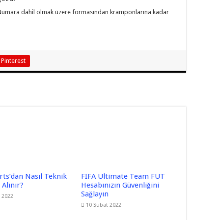
 Numara dahil olmak üzere formasından kramponlarına kadar
Pinterest
rts’dan Nasıl Teknik
FIFA Ultimate Team FUT
Alınır?
Hesabınızın Güvenliğini
Sağlayın
 2022
10 Şubat 2022