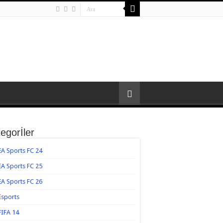
egorİler
EA Sports FC 24
EA Sports FC 25
EA Sports FC 26
Esports
FIFA 14