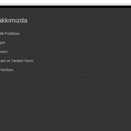
akkımızda
ilik Politikası
işim
tners
lam ve Tanıtım Yazısı
 Haritası