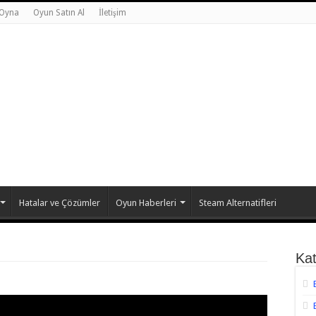
 Oyna
Oyun Satın Al
İletişim
Hatalar ve Çözümler
Oyun Haberleri
Steam Alternatifleri
Kat