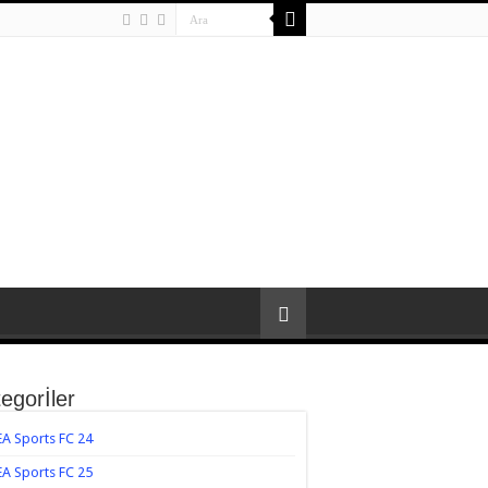
egorİler
EA Sports FC 24
EA Sports FC 25