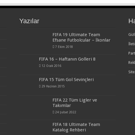
Yazılar
H
FIFA 19 Ultimate Team
Gizl
Efsane Futbolcular – İkonlar
İlet
7 Ekim 2018
Par
FIFA 16 – Haftanın Golleri 8
Rek
12 Ocak 2016
Site
FIFA 15 Tüm Gol Sevinçleri
29 Haziran 2015
FIFA 22 Tüm Ligler ve
Takımlar
24 Şubat 2022
FIFA 18 Ultimate Team
Katalog Rehberi