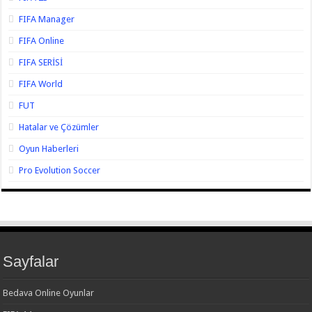
FIFA Manager
FIFA Online
FIFA SERİSİ
FIFA World
FUT
Hatalar ve Çözümler
Oyun Haberleri
Pro Evolution Soccer
Sayfalar
Bedava Online Oyunlar